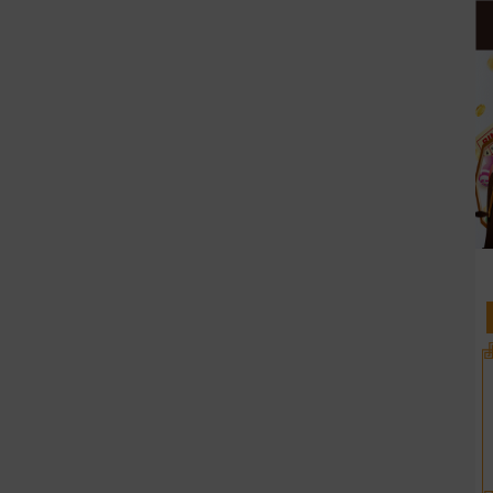
六合宝典易记域名9