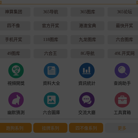
神算集团
365导航
365图库
365论坛
四不像
官方开奖
港澳宝典
最快开奖
手机开奖
118图库
九龙图库
六合图库
49图库
六合王
8G导航
49L开奖网
視頻開獎
資料大全
資訊統計
查詢助手
幽默猜測
六合圖庫
交流大廳
工具寶箱
跑狗系列
挂牌系列
四不像系列
更多